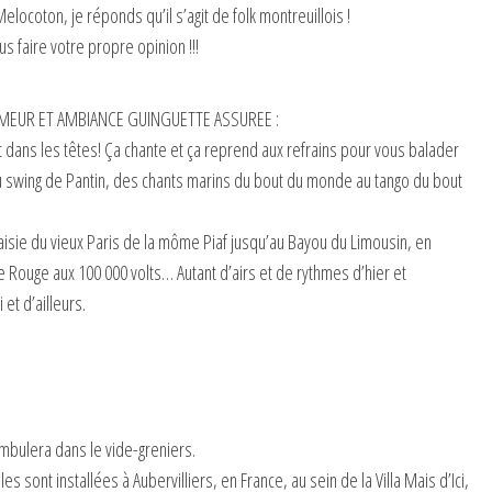
ocoton, je réponds qu’il s’agit de folk montreuillois !
s faire votre propre opinion !!!
MEUR ET AMBIANCE GUINGUETTE ASSUREE :
t dans les têtes! Ça chante et ça reprend aux refrains pour vous balader
 au swing de Pantin, des chants marins du bout du monde au tango du bout
aisie du vieux Paris de la môme Piaf jusqu’au Bayou du Limousin, en
e Rouge aux 100 000 volts… Autant d’airs et de rythmes d’hier et
et d’ailleurs.
ambulera dans le vide-greniers.
sont installées à Aubervilliers, en France, au sein de la Villa Mais d’Ici,