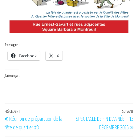
Partager :
Facebook
X
J’aime ça :
Navigation
Article
PRÉCÉDENT
SUIVANT
Art
Réunion de préparation de la
SPECTACLE DE FIN D’ANNÉE – 13
de
précédent
su
fête de quartier #3
DÉCEMBRE 2025
l’article