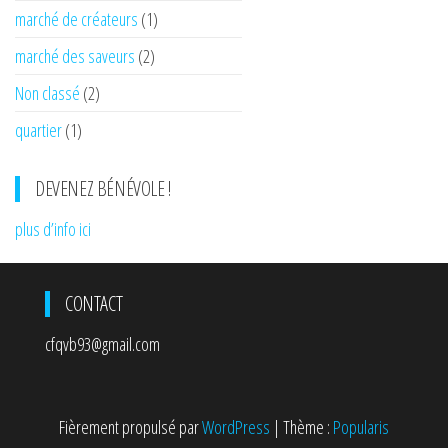
marché de créateurs
(1)
marché des saveurs
(2)
Non classé
(2)
quartier
(1)
DEVENEZ BÉNÉVOLE !
plus d’info ici
CONTACT
cfqvb93@gmail.com
Fièrement propulsé par
WordPress
|
Thème :
Popularis