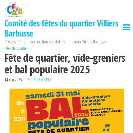
Passer
ce
contenu
Comité des fêtes du quartier Villiers
Barbusse
L'association qui crée du lien social dans le quartier Villiers Barbusse
fêtes de quartier
Fête de quartier, vide-greniers
et bal populaire 2025
14 mai 2025
Par
ADMIN6199