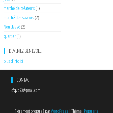
marché de créateurs
(1)
marché des saveurs
(2)
Non classé
(2)
quartier
(1)
DEVENEZ BÉNÉVOLE !
plus d’info ici
CONTACT
cfqvb93@gmail.com
Fièrement propulsé par
WordPress
|
Thème :
Popularis